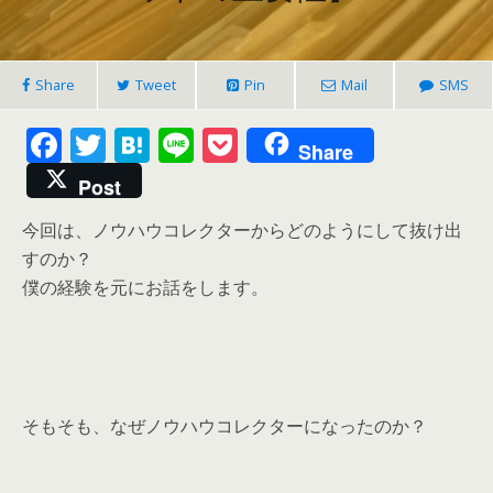
Share
Tweet
Pin
Mail
SMS
F
T
H
Li
P
Share
ac
w
at
n
o
Post
e
itt
e
e
ck
今回は、ノウハウコレクターからどのようにして抜け出
b
er
n
et
すのか？
o
a
僕の経験を元にお話をします。
o
k
そもそも、なぜノウハウコレクターになったのか？