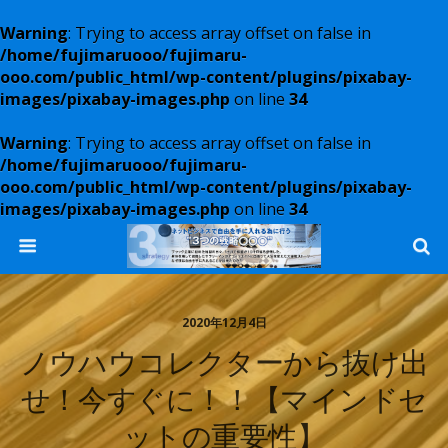
Warning
: Trying to access array offset on false in
/home/fujimaruooo/fujimaru-
ooo.com/public_html/wp-content/plugins/pixabay-
images/pixabay-images.php
on line
34
Warning
: Trying to access array offset on false in
/home/fujimaruooo/fujimaru-
ooo.com/public_html/wp-content/plugins/pixabay-
images/pixabay-images.php
on line
34
2020年12月4日
ノウハウコレクターから抜け出
せ！今すぐに！！【マインドセ
ットの重要性】