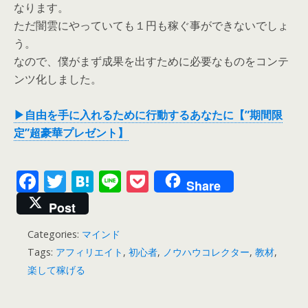
なります。
ただ闇雲にやっていても１円も稼ぐ事ができないでしょ
う。
なので、僕がまず成果を出すために必要なものをコンテ
ンツ化しました。
▶自由を手に入れるために行動するあなたに【”期間限
定”超豪華プレゼント】
F
T
H
Li
P
Share
ac
w
at
n
o
Post
e
itt
e
e
ck
Categories:
マインド
b
er
n
et
Tags:
アフィリエイト
,
初心者
,
ノウハウコレクター
,
教材
,
o
a
楽して稼げる
o