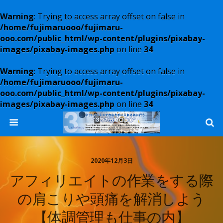
Warning
: Trying to access array offset on false in
/home/fujimaruooo/fujimaru-
ooo.com/public_html/wp-content/plugins/pixabay-
images/pixabay-images.php
on line
34
Warning
: Trying to access array offset on false in
/home/fujimaruooo/fujimaru-
ooo.com/public_html/wp-content/plugins/pixabay-
images/pixabay-images.php
on line
34
2020年12月3日
アフィリエイトの作業をする際
の肩こりや頭痛を解消しよう
【体調管理も仕事の内】