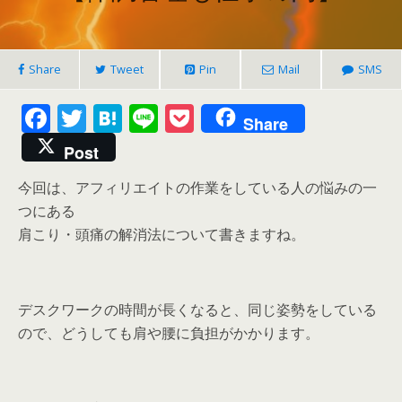
Share
Tweet
Pin
Mail
SMS
F
T
H
Li
P
Share
ac
w
at
n
o
Post
e
itt
e
e
ck
今回は、アフィリエイトの作業をしている人の悩みの一
b
er
n
et
つにある
o
a
肩こり・頭痛の解消法について書きますね。
o
k
デスクワークの時間が長くなると、同じ姿勢をしている
ので、どうしても肩や腰に負担がかかります。