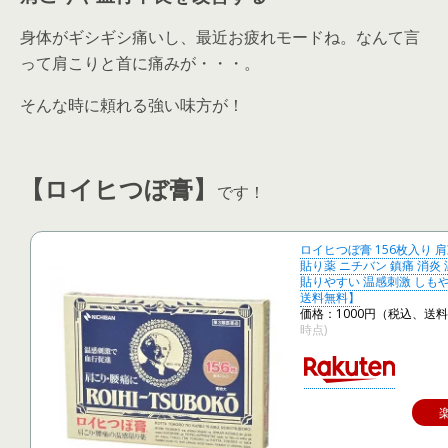
身体がギシギシ痛いし、最近お疲れモードね。なんて言
って肩こりと首に痛みが・・・。
そんな時に頼れる強い味方が！
【ロイヒつぼ膏】
です！
ロイヒつぼ膏 156枚入り 肩
貼り薬 ニチバン 鎮痛 消炎
貼りやすい 温感刺激 しも
送料無料】
価格：1000円（税込、送料
時点)