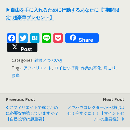
▶自由を手に入れるために行動するあなたに【”期間限
定”超豪華プレゼント】
F
T
H
Li
P
Share
ac
w
at
n
o
Post
e
itt
e
e
ck
Categories:
雑談／つぶやき
b
er
n
et
Tags:
アフィリエイト
,
ロイヒつぼ膏
,
作業効率化
,
肩こり
,
o
a
腰痛
o
k
Previous Post
Next Post
アフィリエイトで稼ぐため
ノウハウコレクターから抜け出
に必要な勉強していますか？
せ！今すぐに！！【マインドセ
【自己投資は超重要】
ットの重要性】