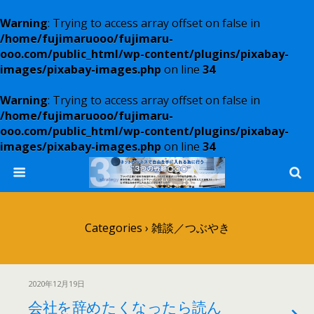
Warning
: Trying to access array offset on false in
/home/fujimaruooo/fujimaru-
ooo.com/public_html/wp-content/plugins/pixabay-
images/pixabay-images.php
on line
34
Warning
: Trying to access array offset on false in
/home/fujimaruooo/fujimaru-
ooo.com/public_html/wp-content/plugins/pixabay-
images/pixabay-images.php
on line
34
Categories ›
雑談／つぶやき
2020年12月19日
会社を辞めたくなったら読ん