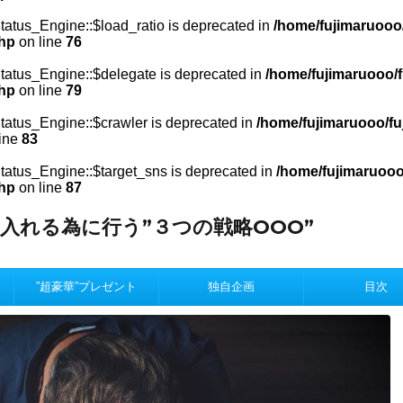
atus_Engine::$load_ratio is deprecated in
/home/fujimaruooo
php
on line
76
atus_Engine::$delegate is deprecated in
/home/fujimaruooo/f
php
on line
79
atus_Engine::$crawler is deprecated in
/home/fujimaruooo/fu
ine
83
atus_Engine::$target_sns is deprecated in
/home/fujimaruooo
php
on line
87
入れる為に行う”３つの戦略OOO”
。
”超豪華”プレゼント
独自企画
目次