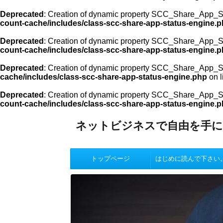
Deprecated
: Creation of dynamic property SCC_Share_App_St
count-cache/includes/class-scc-share-app-status-engine.
Deprecated
: Creation of dynamic property SCC_Share_App_St
count-cache/includes/class-scc-share-app-status-engine.
Deprecated
: Creation of dynamic property SCC_Share_App_St
cache/includes/class-scc-share-app-status-engine.php
on l
Deprecated
: Creation of dynamic property SCC_Share_App_St
count-cache/includes/class-scc-share-app-status-engine.
ネットビジネスで自由を手に
トップページ
はじめに読んで下さい