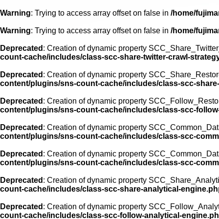
Warning
: Trying to access array offset on false in
/home/fujima
Warning
: Trying to access array offset on false in
/home/fujima
Deprecated
: Creation of dynamic property SCC_Share_Twitter_
count-cache/includes/class-scc-share-twitter-crawl-strateg
Deprecated
: Creation of dynamic property SCC_Share_Restor
content/plugins/sns-count-cache/includes/class-scc-share
Deprecated
: Creation of dynamic property SCC_Follow_Resto
content/plugins/sns-count-cache/includes/class-scc-follo
Deprecated
: Creation of dynamic property SCC_Common_Data
content/plugins/sns-count-cache/includes/class-scc-comm
Deprecated
: Creation of dynamic property SCC_Common_Data
content/plugins/sns-count-cache/includes/class-scc-comm
Deprecated
: Creation of dynamic property SCC_Share_Analyti
count-cache/includes/class-scc-share-analytical-engine.p
Deprecated
: Creation of dynamic property SCC_Follow_Analyt
count-cache/includes/class-scc-follow-analytical-engine.p