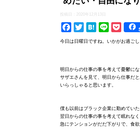
めたい・自由にな
投稿日：
2020年12月13日
F
T
H
Li
P
a
wi
at
n
o
今日は日曜日ですね。いかがお過ごし
c
tt
e
e
ck
e
er
n
et
b
a
明日からの仕事の事を考えて憂鬱にな
o
サザエさんを見て、明日から仕事だと
o
いらっしゃると思います。
k
僕も以前はブラック企業に勤めていた
翌日からの仕事の事を考えて眠れなく
急にテンションがだだ下がりで、食欲