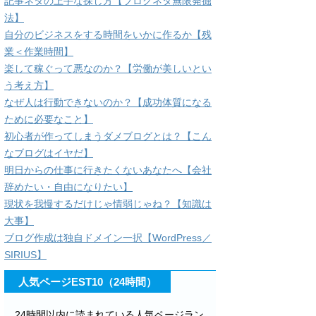
記事ネタの上手な探し方【ブログネタ無限発掘
法】
自分のビジネスをする時間をいかに作るか【残
業＜作業時間】
楽して稼ぐって悪なのか？【労働が美しいとい
う考え方】
なぜ人は行動できないのか？【成功体質になる
ために必要なこと】
初心者が作ってしまうダメブログとは？【こん
なブログはイヤだ】
明日からの仕事に行きたくないあなたへ【会社
辞めたい・自由になりたい】
現状を我慢するだけじゃ情弱じゃね？【知識は
大事】
ブログ作成は独自ドメイン一択【WordPress／
SIRIUS】
人気ページEST10（24時間）
24時間以内に読まれている人気ページラン