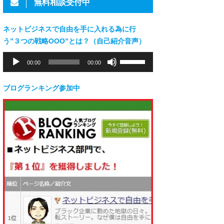
無料相談受付中
ネットビジネスで自由を手に入れる為に行
う”３つの戦略OOO”とは？（自己紹介音声）
音
ボ
00:00
00:00
声
リ
プ
ュ
レ
ー
ブログランキング参加中
ー
ム
ヤ
調
ー
節
に
は
上
下
矢
印
キ
ー
を