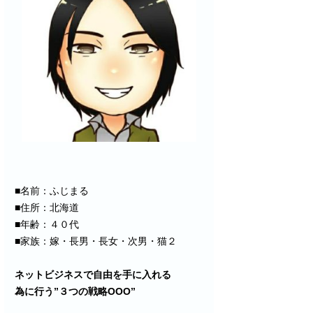
■名前：ふじまる
■住所：北海道
■年齢：４０代
■家族：嫁・長男・長女・次男・猫２
ネットビジネスで自由を手に入れる
為に行う”３つの戦略OOO”