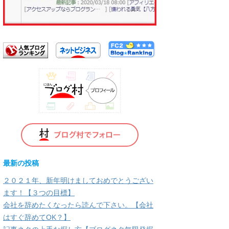
使
っ
て
く
だ
さ
い。
最新の投稿
２０２１年、新年明けましておめでとうござい
ます！【３つの目標】
会社を辞めたくなったら読んで下さい。【会社
はすぐ辞めてOK？】