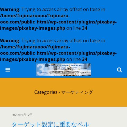
Warning
: Trying to access array offset on false in
/home/fujimaruooo/fujimaru-
ooo.com/public_html/wp-content/plugins/pixabay-
images/pixabay-images.php
on line
34
Warning
: Trying to access array offset on false in
/home/fujimaruooo/fujimaru-
ooo.com/public_html/wp-content/plugins/pixabay-
images/pixabay-images.php
on line
34
Categories ›
マーケティング
2020年5月12日
ターゲット設定に重要なペル