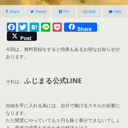
Share
Tweet
Pin
Mail
SMS
F
T
H
Li
P
Share
ac
w
at
n
o
Post
e
itt
e
e
ck
今回は、無料登録をすると特典もあるお得なお知らせが
b
er
n
et
あります。
o
a
o
k
ふじまる公式LINE
それは、
自由を手に入れる為には、自分で稼げるスキルが必要に
なります。
ただ闇雲にやっていても１円も稼ぐ事ができないでしょ
う。最速で成果を出すための秘訣とは？