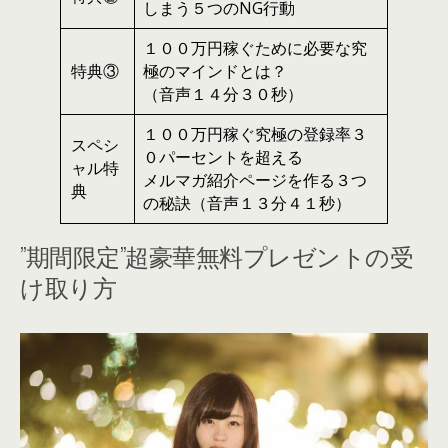
しまう５つのNG行動
１００万円稼ぐために必要な究
特典③
極のマインドとは？
（音声１４分３０秒）
１００万円稼ぐ究極の登録率３
スペシ
０パーセントを超える
ャル特
メルマガ紹介ページを作る３つ
典
の秘訣（音声１３分４１秒）
”期間限定”超豪華無料プレゼントの受
け取り方