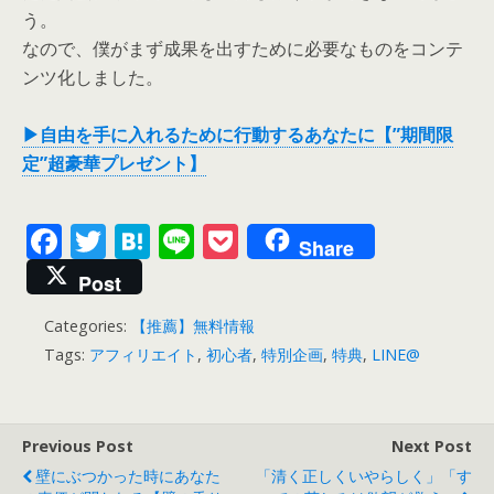
う。
なので、僕がまず成果を出すために必要なものをコンテ
ンツ化しました。
▶自由を手に入れるために行動するあなたに【”期間限
定”超豪華プレゼント】
F
T
H
Li
P
Share
ac
w
at
n
o
Post
e
itt
e
e
ck
Categories:
【推薦】無料情報
b
er
n
et
Tags:
アフィリエイト
,
初心者
,
特別企画
,
特典
,
LINE@
o
a
o
k
Previous Post
Next Post
壁にぶつかった時にあなた
「清く正しくいやらしく」「す