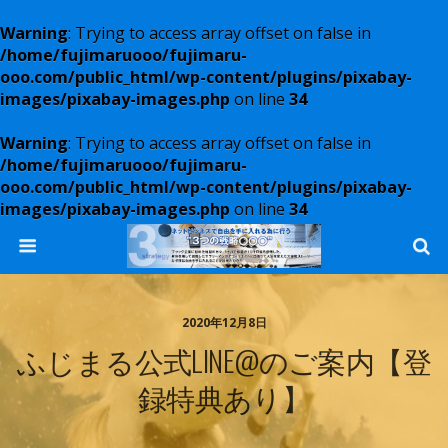
Warning
: Trying to access array offset on false in
/home/fujimaruooo/fujimaru-
ooo.com/public_html/wp-content/plugins/pixabay-
images/pixabay-images.php
on line
34
Warning
: Trying to access array offset on false in
/home/fujimaruooo/fujimaru-
ooo.com/public_html/wp-content/plugins/pixabay-
images/pixabay-images.php
on line
34
2020年12月8日
ふじまる公式LINE@のご案内【登
録特典あり】