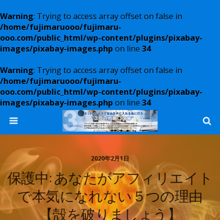
Warning
: Trying to access array offset on false in
/home/fujimaruooo/fujimaru-
ooo.com/public_html/wp-content/plugins/pixabay-
images/pixabay-images.php
on line
34
Warning
: Trying to access array offset on false in
/home/fujimaruooo/fujimaru-
ooo.com/public_html/wp-content/plugins/pixabay-
images/pixabay-images.php
on line
34
2020年2月1日
保護中: あなたがアフィリエイト
で本気になれない５つの理由
【殻を破りましょう】