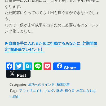
自由を手に入れる為には、自分で稼げるスキルが必要に
なります。
ただ闇雲にやっていても１円も稼ぐ事ができないでしょ
う。
なので、僕がまず成果を出すために必要なものをコンテ
ンツ化しました。
▶自由を手に入れるために行動するあなたに【”期間限
定”超豪華プレゼント】
F
T
H
Li
P
Share
ac
w
at
n
o
Post
e
itt
e
e
ck
Categories:
成功へのマインド
,
秘密記事
b
er
n
et
Tags:
アフィリエイト
,
ブログ
,
継続
,
初心者
,
本気になれな
o
a
い理由
o