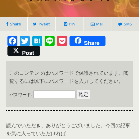
Share
Tweet
Pin
Mail
SMS
F
T
H
Li
P
Share
ac
w
at
n
o
Post
e
itt
e
e
ck
b
er
n
et
このコンテンツはパスワードで保護されています。閲
o
a
覧するには以下にパスワードを入力してください。
o
パスワード:
k
読んでいただき、ありがとうございました。今回の記事
を気に入っていただければ