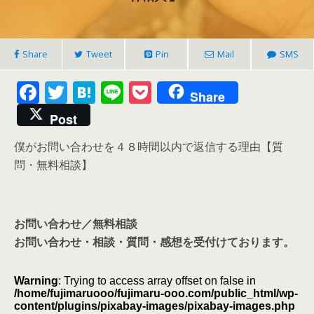
Share
Tweet
Pin
Mail
SMS
F
T
H
Li
P
Share
ac
w
at
n
o
Post
e
itt
e
e
ck
僕がお問い合わせを４８時間以内で返信する理由【質
b
er
n
et
問・無料相談】
o
a
o
k
お問い合わせ／無料相談
お問い合わせ・相談・質問・感想を受付けております。