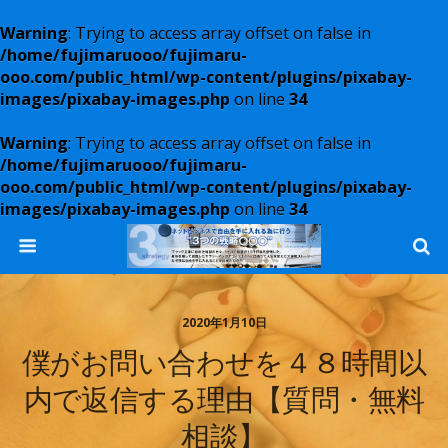
Warning
: Trying to access array offset on false in
/home/fujimaruooo/fujimaru-
ooo.com/public_html/wp-content/plugins/pixabay-
images/pixabay-images.php
on line
34
Warning
: Trying to access array offset on false in
/home/fujimaruooo/fujimaru-
ooo.com/public_html/wp-content/plugins/pixabay-
images/pixabay-images.php
on line
34
2020年1月10日
僕がお問い合わせを４８時間以
内で返信する理由【質問・無料
相談】