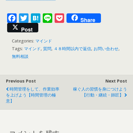
F
T
H
Li
P
Share
ac
w
at
n
o
Post
e
itt
e
e
ck
Categories:
マインド
b
er
n
et
Tags:
マインド
,
質問
,
４８時間以内で返信
,
お問い合わせ
,
o
a
無料相談
o
k
Previous Post
Next Post
時間管理をして、作業効率
稼ぐ人の習慣を身につけよう
を上げよう【時間管理の極
【行動・継続・師匠】
意】
コメントを残す