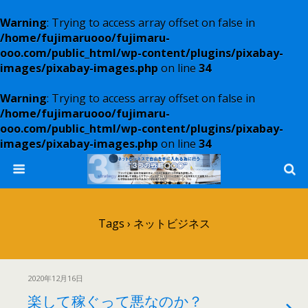
Warning
: Trying to access array offset on false in
/home/fujimaruooo/fujimaru-
ooo.com/public_html/wp-content/plugins/pixabay-
images/pixabay-images.php
on line
34
Warning
: Trying to access array offset on false in
/home/fujimaruooo/fujimaru-
ooo.com/public_html/wp-content/plugins/pixabay-
images/pixabay-images.php
on line
34
Tags › ネットビジネス
2020年12月16日
楽して稼ぐって悪なのか？