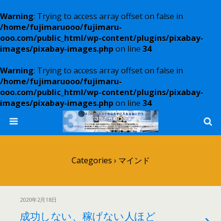
Warning
: Trying to access array offset on false in
/home/fujimaruooo/fujimaru-
ooo.com/public_html/wp-content/plugins/pixabay-
images/pixabay-images.php
on line
34
Warning
: Trying to access array offset on false in
/home/fujimaruooo/fujimaru-
ooo.com/public_html/wp-content/plugins/pixabay-
images/pixabay-images.php
on line
34
Categories ›
マインド
2020年2月18日
成功しない、稼げない人ほど