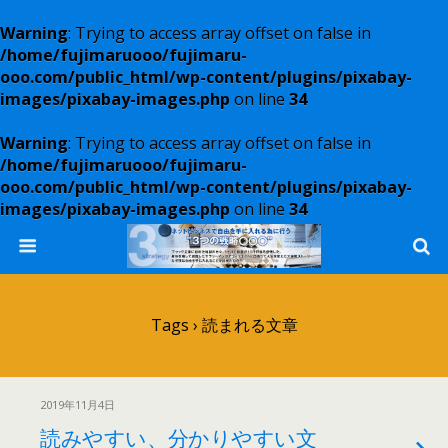
Warning
: Trying to access array offset on false in
/home/fujimaruooo/fujimaru-
ooo.com/public_html/wp-content/plugins/pixabay-
images/pixabay-images.php
on line
34
Warning
: Trying to access array offset on false in
/home/fujimaruooo/fujimaru-
ooo.com/public_html/wp-content/plugins/pixabay-
images/pixabay-images.php
on line
34
Tags › 読まれる文章
2019年11月4日
読みやすい、分かりやすい文