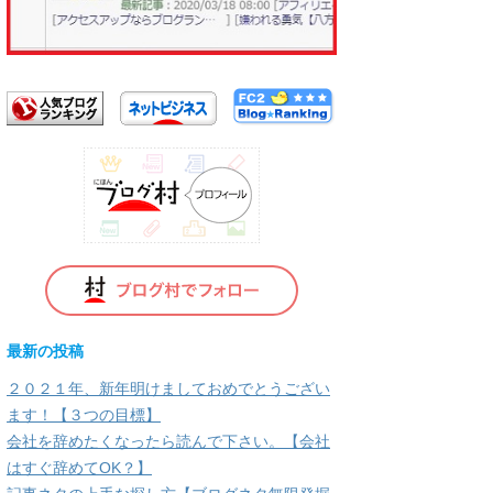
使
っ
て
く
だ
さ
い。
最新の投稿
２０２１年、新年明けましておめでとうござい
ます！【３つの目標】
会社を辞めたくなったら読んで下さい。【会社
はすぐ辞めてOK？】