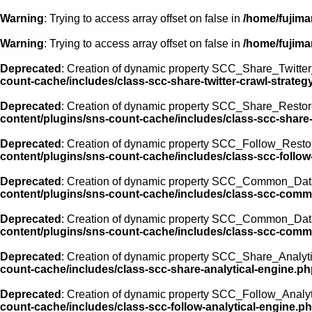
Warning
: Trying to access array offset on false in
/home/fujima
Warning
: Trying to access array offset on false in
/home/fujima
Deprecated
: Creation of dynamic property SCC_Share_Twitter_
count-cache/includes/class-scc-share-twitter-crawl-strateg
Deprecated
: Creation of dynamic property SCC_Share_Restor
content/plugins/sns-count-cache/includes/class-scc-share
Deprecated
: Creation of dynamic property SCC_Follow_Resto
content/plugins/sns-count-cache/includes/class-scc-follo
Deprecated
: Creation of dynamic property SCC_Common_Data
content/plugins/sns-count-cache/includes/class-scc-comm
Deprecated
: Creation of dynamic property SCC_Common_Data
content/plugins/sns-count-cache/includes/class-scc-comm
Deprecated
: Creation of dynamic property SCC_Share_Analyti
count-cache/includes/class-scc-share-analytical-engine.p
Deprecated
: Creation of dynamic property SCC_Follow_Analyt
count-cache/includes/class-scc-follow-analytical-engine.p