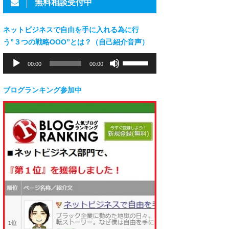
無料相談受付中
ネットビジネスで自由を手に入れる為に行
う”３つの戦略OOO”とは？（自己紹介音声）
音
ボ
00:00
00:00
声
リ
プ
ュ
レ
ー
ブログランキング参加中
ー
ム
ヤ
調
ー
節
に
は
上
下
矢
印
キ
ー
を