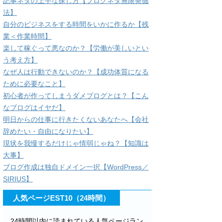
記事ネタの上手な探し方【ブログネタ無限発掘
法】
自分のビジネスをする時間をいかに作るか【残
業＜作業時間】
楽して稼ぐって悪なのか？【労働が美しいとい
う考え方】
なぜ人は行動できないのか？【成功体質になる
ために必要なこと】
初心者が作ってしまうダメブログとは？【こん
なブログはイヤだ】
明日からの仕事に行きたくないあなたへ【会社
辞めたい・自由になりたい】
現状を我慢するだけじゃ情弱じゃね？【知識は
大事】
ブログ作成は独自ドメイン一択【WordPress／
SIRIUS】
人気ページEST10（24時間）
24時間以内に読まれている人気ページラン