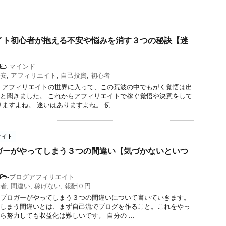
イト初心者が抱える不安や悩みを消す３つの秘訣【迷
】
-
マインド
安
,
アフィリエイト
,
自己投資
,
初心者
 アフィリエイトの世界に入って、この荒波の中でもがく覚悟は出
と聞きました。 これからアフィリエイトで稼ぐ覚悟や決意をして
ますよね。 迷いはありますよね。 例 ...
エイト
ガーがやってしまう３つの間違い【気づかないといつ
】
-
ブログアフィリエイト
者
,
間違い
,
稼げない
,
報酬０円
ブロガーがやってしまう３つの間違いについて書いていきます。
しまう間違いとは、まず自己流でブログを作ること。これをやっ
ら努力しても収益化は難しいです。 自分の ...