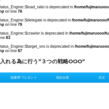
atus_Engine::$load_ratio is deprecated in
/home/fujimaruooo
php
on line
76
atus_Engine::$delegate is deprecated in
/home/fujimaruooo/f
php
on line
79
atus_Engine::$crawler is deprecated in
/home/fujimaruooo/fu
ine
83
atus_Engine::$target_sns is deprecated in
/home/fujimaruooo
php
on line
87
入れる為に行う”３つの戦略OOO”
。
”超豪華”プレゼント
独自企画
目次