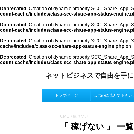
Deprecated
: Creation of dynamic property SCC_Share_App_St
count-cache/includes/class-scc-share-app-status-engine.
Deprecated
: Creation of dynamic property SCC_Share_App_St
count-cache/includes/class-scc-share-app-status-engine.
Deprecated
: Creation of dynamic property SCC_Share_App_St
cache/includes/class-scc-share-app-status-engine.php
on l
Deprecated
: Creation of dynamic property SCC_Share_App_St
count-cache/includes/class-scc-share-app-status-engine.
ネットビジネスで自由を手に
トップページ
はじめに読んで下さい
HOME
>
稼げない
「 稼げない 」 一覧