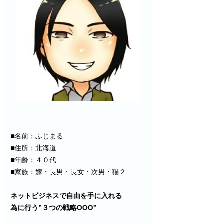
■名前：ふじまる
■住所：北海道
■年齢：４０代
■家族：嫁・長男・長女・次男・猫２
ネットビジネスで自由を手に入れる
為に行う”３つの戦略OOO”