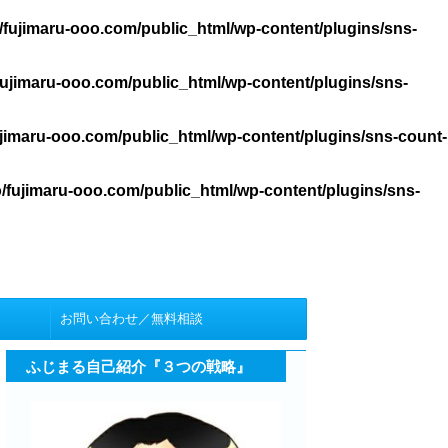
/fujimaru-ooo.com/public_html/wp-content/plugins/sns-
ujimaru-ooo.com/public_html/wp-content/plugins/sns-
jimaru-ooo.com/public_html/wp-content/plugins/sns-count-
/fujimaru-ooo.com/public_html/wp-content/plugins/sns-
お問い合わせ／無料相談
ふじまる自己紹介『３つの戦略』