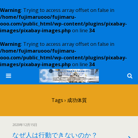
Warning
: Trying to access array offset on false in
/home/fujimaruooo/fujimaru-
ooo.com/public_html/wp-content/plugins/pixabay-
images/pixabay-images.php
on line
34
Warning
: Trying to access array offset on false in
/home/fujimaruooo/fujimaru-
ooo.com/public_html/wp-content/plugins/pixabay-
images/pixabay-images.php
on line
34
Tags › 成功体質
2020年12月15日
なぜ人は行動できないのか？