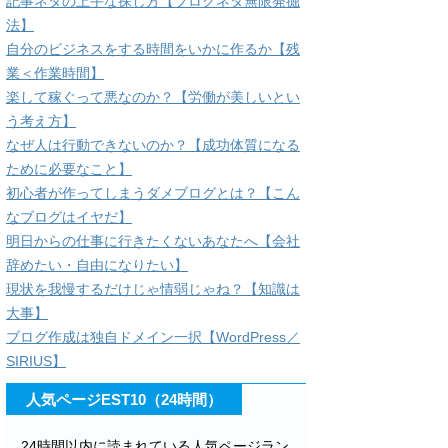
記事ネタの上手な探し方【ブログネタ無限発掘
法】
自分のビジネスをする時間をいかに作るか【残
業＜作業時間】
楽して稼ぐって悪なのか？【労働が美しいとい
う考え方】
なぜ人は行動できないのか？【成功体質になる
ために必要なこと】
初心者が作ってしまうダメブログとは？【こん
なブログはイヤだ】
明日からの仕事に行きたくないあなたへ【会社
辞めたい・自由になりたい】
現状を我慢するだけじゃ情弱じゃね？【知識は
大事】
ブログ作成は独自ドメイン一択【WordPress／
SIRIUS】
人気ページEST10（24時間）
24時間以内に読まれている人気ページラン