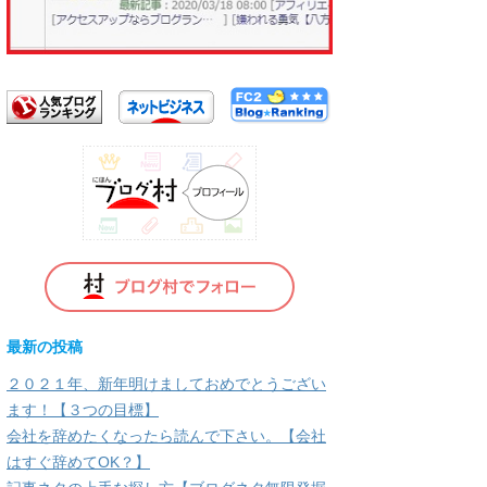
使
っ
て
く
だ
さ
い。
最新の投稿
２０２１年、新年明けましておめでとうござい
ます！【３つの目標】
会社を辞めたくなったら読んで下さい。【会社
はすぐ辞めてOK？】