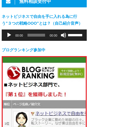
無料相談受付中
ネットビジネスで自由を手に入れる為に行
う”３つの戦略OOO”とは？（自己紹介音声）
音
ボ
00:00
00:00
声
リ
プ
ュ
レ
ー
ブログランキング参加中
ー
ム
ヤ
調
ー
節
に
は
上
下
矢
印
キ
ー
を