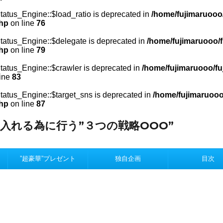
atus_Engine::$load_ratio is deprecated in
/home/fujimaruooo
php
on line
76
atus_Engine::$delegate is deprecated in
/home/fujimaruooo/f
php
on line
79
atus_Engine::$crawler is deprecated in
/home/fujimaruooo/fu
ine
83
atus_Engine::$target_sns is deprecated in
/home/fujimaruooo
php
on line
87
入れる為に行う”３つの戦略OOO”
。
”超豪華”プレゼント
独自企画
目次