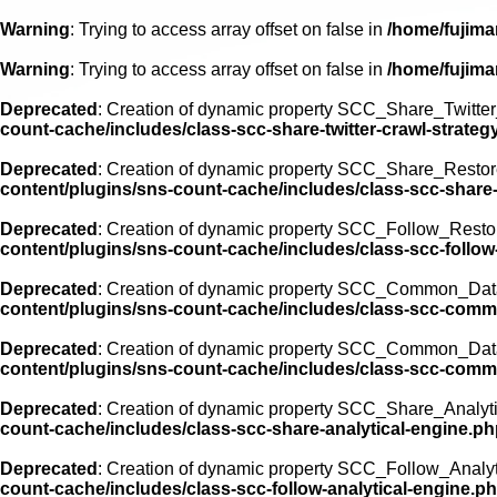
Warning
: Trying to access array offset on false in
/home/fujima
Warning
: Trying to access array offset on false in
/home/fujima
Deprecated
: Creation of dynamic property SCC_Share_Twitter_
count-cache/includes/class-scc-share-twitter-crawl-strateg
Deprecated
: Creation of dynamic property SCC_Share_Restor
content/plugins/sns-count-cache/includes/class-scc-share
Deprecated
: Creation of dynamic property SCC_Follow_Resto
content/plugins/sns-count-cache/includes/class-scc-follo
Deprecated
: Creation of dynamic property SCC_Common_Data
content/plugins/sns-count-cache/includes/class-scc-comm
Deprecated
: Creation of dynamic property SCC_Common_Data
content/plugins/sns-count-cache/includes/class-scc-comm
Deprecated
: Creation of dynamic property SCC_Share_Analyti
count-cache/includes/class-scc-share-analytical-engine.p
Deprecated
: Creation of dynamic property SCC_Follow_Analyt
count-cache/includes/class-scc-follow-analytical-engine.p