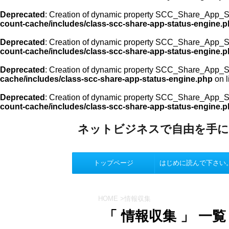
Deprecated
: Creation of dynamic property SCC_Share_App_St
count-cache/includes/class-scc-share-app-status-engine.
Deprecated
: Creation of dynamic property SCC_Share_App_St
count-cache/includes/class-scc-share-app-status-engine.
Deprecated
: Creation of dynamic property SCC_Share_App_St
cache/includes/class-scc-share-app-status-engine.php
on l
Deprecated
: Creation of dynamic property SCC_Share_App_St
count-cache/includes/class-scc-share-app-status-engine.
ネットビジネスで自由を手に
トップページ
はじめに読んで下さい
HOME
>
情報収集
「 情報収集 」 一覧