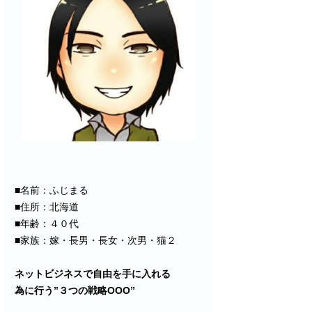
■名前：ふじまる
■住所：北海道
■年齢：４０代
■家族：嫁・長男・長女・次男・猫２
ネットビジネスで自由を手に入れる
為に行う”３つの戦略OOO”