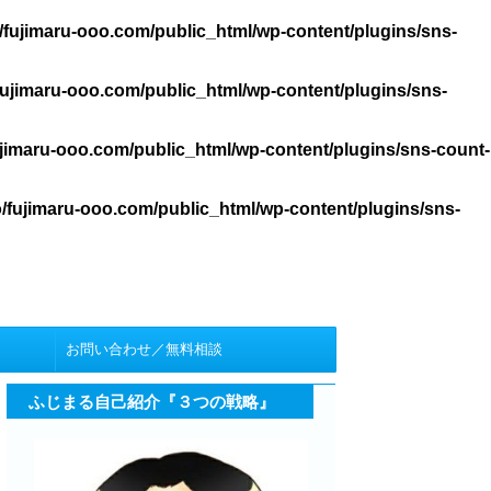
/fujimaru-ooo.com/public_html/wp-content/plugins/sns-
ujimaru-ooo.com/public_html/wp-content/plugins/sns-
jimaru-ooo.com/public_html/wp-content/plugins/sns-count-
/fujimaru-ooo.com/public_html/wp-content/plugins/sns-
お問い合わせ／無料相談
ふじまる自己紹介『３つの戦略』