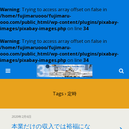
Warning
: Trying to access array offset on false in
/home/fujimaruooo/fujimaru-
ooo.com/public_html/wp-content/plugins/pixabay-
images/pixabay-images.php
on line
34
Warning
: Trying to access array offset on false in
/home/fujimaruooo/fujimaru-
ooo.com/public_html/wp-content/plugins/pixabay-
images/pixabay-images.php
on line
34
Tags › 定時
2020年2月6日
本業だけの収入では裕福にな