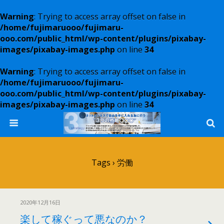
Warning
: Trying to access array offset on false in
/home/fujimaruooo/fujimaru-
ooo.com/public_html/wp-content/plugins/pixabay-
images/pixabay-images.php
on line
34
Warning
: Trying to access array offset on false in
/home/fujimaruooo/fujimaru-
ooo.com/public_html/wp-content/plugins/pixabay-
images/pixabay-images.php
on line
34
Tags › 労働
2020年12月16日
楽して稼ぐって悪なのか？