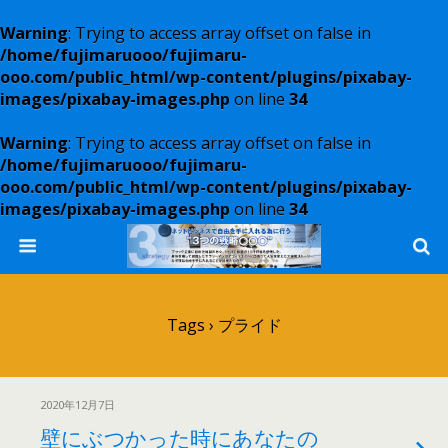
Warning
: Trying to access array offset on false in
/home/fujimaruooo/fujimaru-
ooo.com/public_html/wp-content/plugins/pixabay-
images/pixabay-images.php
on line
34
Warning
: Trying to access array offset on false in
/home/fujimaruooo/fujimaru-
ooo.com/public_html/wp-content/plugins/pixabay-
images/pixabay-images.php
on line
34
Tags › プライド
2020年12月7日
壁にぶつかった時にあなたの