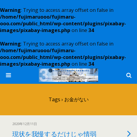
Warning
: Trying to access array offset on false in
/home/fujimaruooo/fujimaru-
ooo.com/public_html/wp-content/plugins/pixabay-
images/pixabay-images.php
on line
34
Warning
: Trying to access array offset on false in
/home/fujimaruooo/fujimaru-
ooo.com/public_html/wp-content/plugins/pixabay-
images/pixabay-images.php
on line
34
Tags › お金がない
2020年12月11日
現状を我慢するだけじゃ情弱